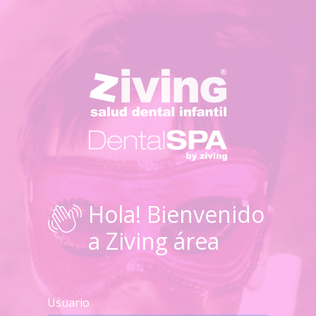
Hola! Bienvenido
a Ziving área
Usuario